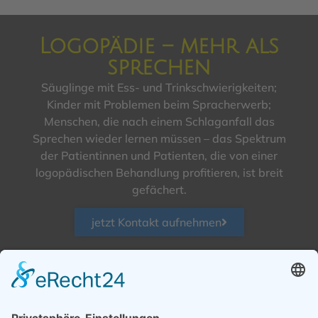
Logopädie – mehr als
sprechen
Säuglinge mit Ess- und Trinkschwierigkeiten;
Kinder mit Problemen beim Spracherwerb;
Menschen, die nach einem Schlaganfall das
Sprechen wieder lernen müssen – das Spektrum
der Patientinnen und Patienten, die von einer
logopädischen Behandlung profitieren, ist breit
gefächert.
jetzt Kontakt aufnehmen